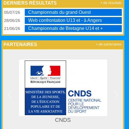
DERNIERS RÉSULTATS
+ de résultats
Championnats du grand Ouest
05/07/26
Web confrontation U13 et - à Angers
28/06/26
Championnats de Bretagne U14 et +
21/06/26
PARTENAIRES
+ de partenaires
Précedent
Suivan
Comité Départemental des Cô